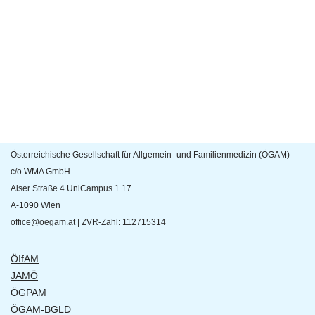
Österreichische Gesellschaft für Allgemein- und Familienmedizin (ÖGAM)
c/o WMA GmbH
Alser Straße 4 UniCampus 1.17
A-1090 Wien
office@oegam.at
| ZVR-Zahl: 112715314
ÖIfAM
JAMÖ
ÖGPAM
ÖGAM-BGLD